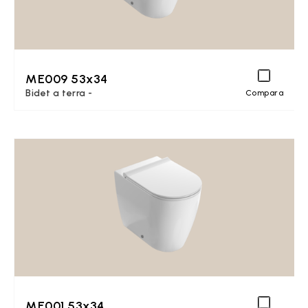
ME009 53x34
Bidet a terra -
Compara
ME001 53x34