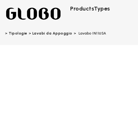
Products
Types
Tipologie
Lavabi da Appoggio
Lavabo IN116SA
Bianco
ceramica
Striato
beige
Travertino
Graniglia
turchese