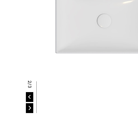
R
2/3