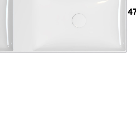
Accedi
ecupera password