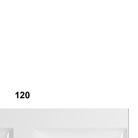
mail*
assword