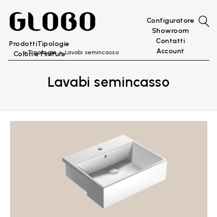
Configuratore
Showroom
Contatti
Prodotti
Tipologie
Account
Tipologie
Lavabi semincasso
Colori e Finiture
Lavabi semincasso