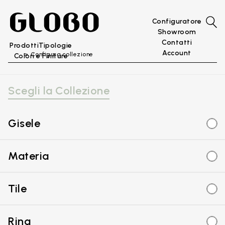
Configuratore
Showroom
Contatti
Prodotti
Tipologie
Account
Configura collezione
Colori e Finiture
Scegli la Collezione
Gisele
Materia
Tile
Ring