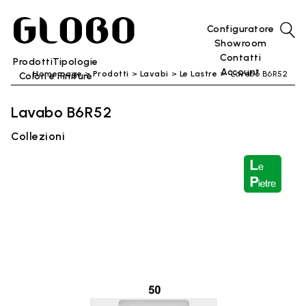
Configuratore
Showroom
Contatti
Prodotti
Tipologie
Account
Home page
Prodotti
Lavabi
Le Lastre
Lavabo B6R52
Colori e Finiture
Lavabo B6R52
Collezioni