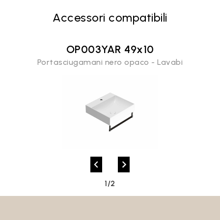
Accessori compatibili
Accedi
OP003YAR 49x10
Portasciugamani nero opaco - Lavabi
Recupera password
1/2