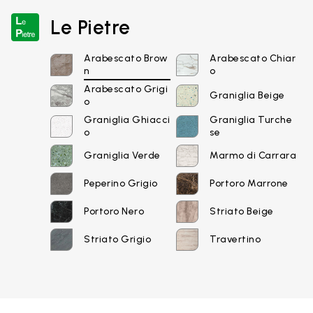
Le Pietre
Arabescato Brow
Arabescato Chiar
n
o
Arabescato Grigi
Graniglia Beige
o
Graniglia Ghiacci
Graniglia Turche
o
se
Graniglia Verde
Marmo di Carrara
Peperino Grigio
Portoro Marrone
Email*
Portoro Nero
Striato Beige
Striato Grigio
Travertino
Password