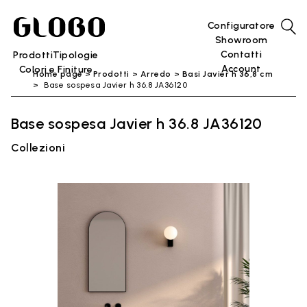
Configuratore
Showroom
Contatti
Prodotti
Tipologie
Account
Colori e Finiture
Home page
Prodotti
Arredo
Basi Javier h 36,8 cm
Base sospesa Javier h 36.8 JA36120
Base sospesa Javier h 36.8 JA36120
Collezioni