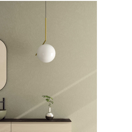
mail*
assword
Accedi
ecupera password