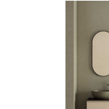
E
P
R