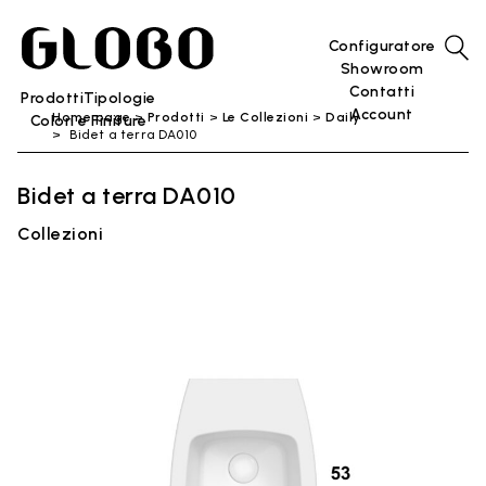
Configuratore
Showroom
Contatti
Prodotti
Tipologie
Account
Home page
Prodotti
Le Collezioni
Daily
Colori e Finiture
Bidet a terra DA010
Bidet a terra DA010
Collezioni