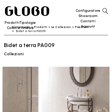
Configuratore
Showroom
Contatti
Prodotti
Tipologie
Account
Home page
Prodotti
Le Collezioni
Paestum
Colori e Finiture
Bidet a terra PA009
Bidet a terra PA009
Collezioni