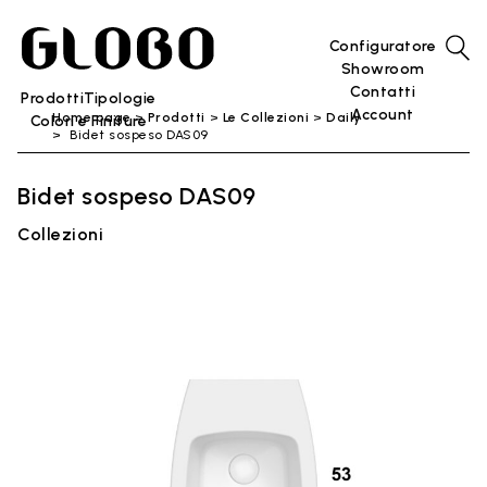
Configuratore
Showroom
Contatti
Prodotti
Tipologie
Account
Home page
Prodotti
Le Collezioni
Daily
Colori e Finiture
Bidet sospeso DAS09
Bidet sospeso DAS09
Collezioni