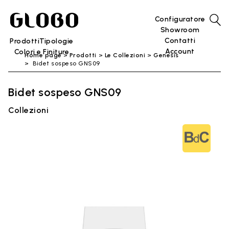
Configuratore
Showroom
Contatti
Prodotti
Tipologie
Account
Colori e Finiture
Home page
Prodotti
Le Collezioni
Genesis
Bidet sospeso GNS09
Bidet sospeso GNS09
Collezioni