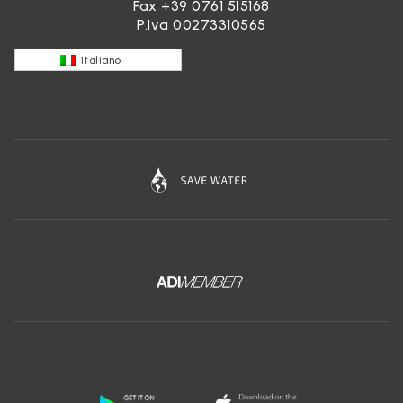
Fax +39 0761 515168
P.Iva 00273310565
Italiano
Scarica l'app gratuita di Ceramica Globo: