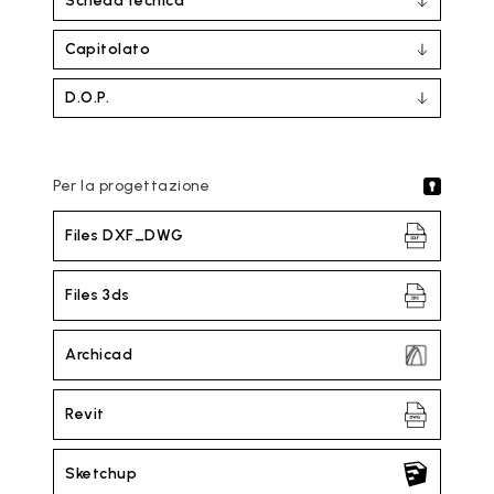
Scheda tecnica
Capitolato
D.O.P.
Per la progettazione
Files DXF_DWG
Files 3ds
Archicad
Revit
Sketchup