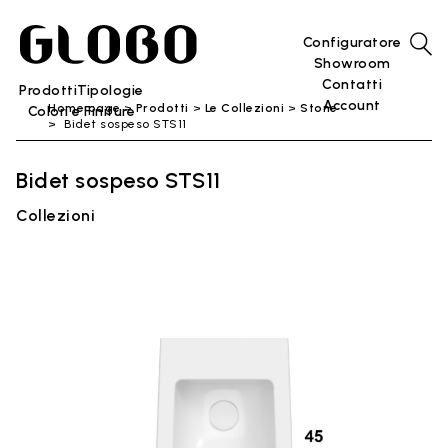
Configuratore
Showroom
Contatti
Prodotti
Tipologie
Account
Home page
Prodotti
Le Collezioni
Stone
Colori e Finiture
Bidet sospeso STS11
Bidet sospeso STS11
Collezioni