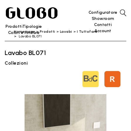
Configuratore
Showroom
Contatti
Prodotti
Tipologie
Account
Home page
Prodotti
Lavabi
I Tuttofare
Colori e Finiture
Lavabo BL071
Lavabo BL071
Collezioni