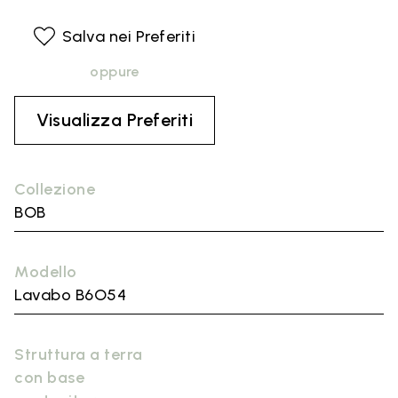
Salva nei Preferiti
oppure
Visualizza Preferiti
Collezione
BOB
Modello
Lavabo B6O54
Struttura a terra
con base