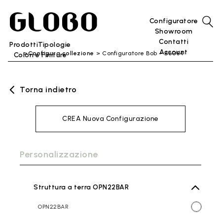
Configuratore
Showroom
Contatti
Prodotti
Tipologie
Account
Configura collezione
Configuratore Bob – B6O54
Colori e Finiture
Torna indietro
CREA Nuova Configurazione
Personalizzazione
Struttura a terra OPN22BAR
OPN22BAR