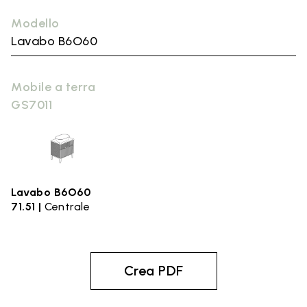
Modello
Lavabo B6O60
Mobile a terra
GS7011
Lavabo B6O60
71.51 |
Centrale
Crea PDF