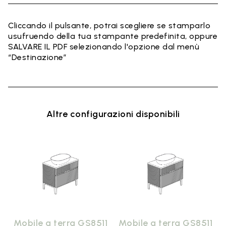
Cliccando il pulsante, potrai scegliere se stamparlo
usufruendo della tua stampante predefinita, oppure
SALVARE IL PDF selezionando l'opzione dal menù
“Destinazione”
Altre configurazioni disponibili
1
Mobile a terra GS8511
Mobile a terra GS8511