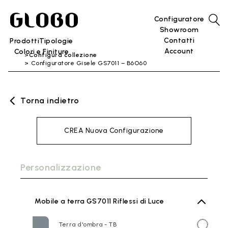
Configuratore
Showroom
Contatti
Prodotti
Tipologie
Account
Colori e Finiture
Configura collezione
Configuratore Gisele GS7011 – B6O60
Torna indietro
CREA Nuova Configurazione
Personalizzazione
Mobile a terra GS7011 Riflessi di Luce
Terra d'ombra - TB