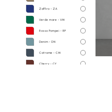
Zaffiro - ZA
Verde mare - VM
Rosso Pompei - RP
Denim - DN
Catrame - CM
Cherry - CY
Lavanda - LV
Sand - SN
Piano in ceramica GS7001 Riflessi
di Luce - rubinetteria a parete