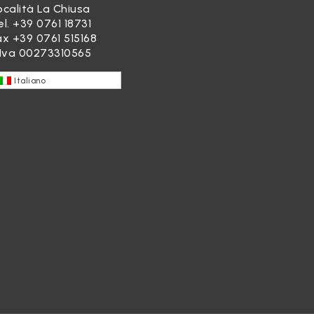
ocalità La Chiusa
el.
+39 0761 18731
ax +39 0761 515168
.Iva 00273310565
Italiano