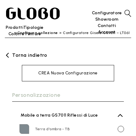
Configuratore
Showroom
Contatti
Prodotti
Tipologie
Account
Configura collezione
Configuratore Gisele GS7011 – LT061
Colori e Finiture
Torna indietro
CREA Nuova Configurazione
Personalizzazione
Mobile a terra GS7011 Riflessi di Luce
Terra d'ombra - TB