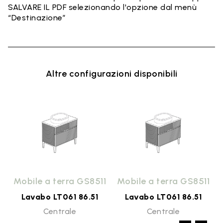
SALVARE IL PDF selezionando l'opzione dal menù
“Destinazione”
Altre configurazioni disponibili
1
Mobile a terra GS8511
Mobile a terra GS8511
Lavabo LT061 86.51
Lavabo LT061 86.51
Centrale
Centrale