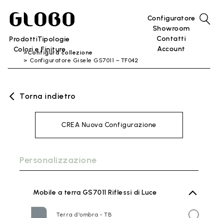
Configuratore
Showroom
Contatti
Prodotti
Tipologie
Account
Colori e Finiture
Configura collezione
Configuratore Gisele GS7011 – TF042
Torna indietro
CREA Nuova Configurazione
Personalizzazione
Mobile a terra GS7011 Riflessi di Luce
Terra d'ombra - TB