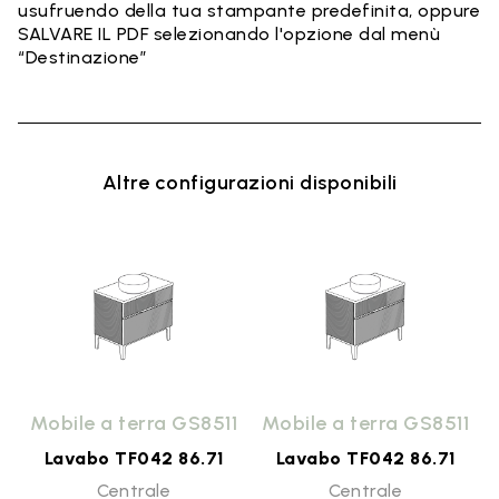
usufruendo della tua stampante predefinita, oppure
SALVARE IL PDF selezionando l'opzione dal menù
“Destinazione”
Altre configurazioni disponibili
1
Mobile a terra GS8511
Mobile a terra GS8511
Lavabo TF042 86.71
Lavabo TF042 86.71
Centrale
Centrale