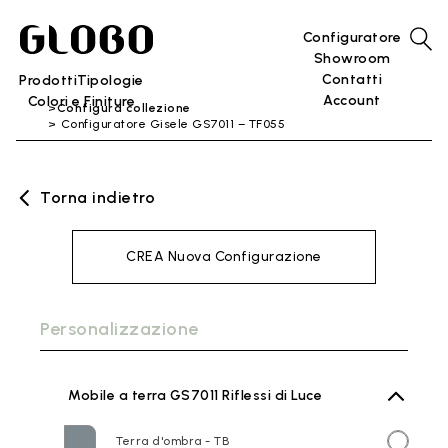
Configuratore
Showroom
Contatti
Prodotti
Tipologie
Account
Colori e Finiture
Configura collezione
Configuratore Gisele GS7011 – TF055
Torna indietro
CREA Nuova Configurazione
Personalizzazione
Mobile a terra GS7011 Riflessi di Luce
Terra d'ombra - TB