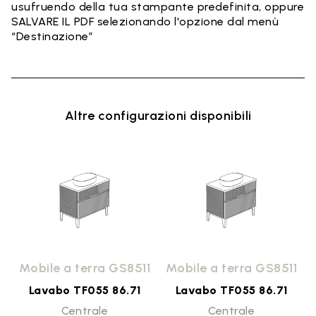
usufruendo della tua stampante predefinita, oppure
SALVARE IL PDF selezionando l'opzione dal menù
“Destinazione”
Altre configurazioni disponibili
1
Mobile a terra GS8511
Mobile a terra GS8511
Lavabo TF055 86.71
Lavabo TF055 86.71
Centrale
Centrale