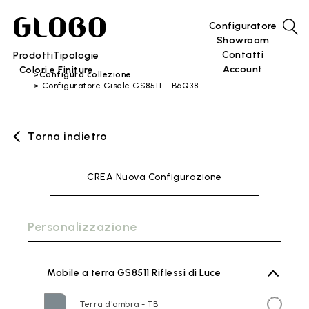
Configuratore
Showroom
Contatti
Prodotti
Tipologie
Account
Colori e Finiture
Configura collezione
Configuratore Gisele GS8511 – B6Q38
Torna indietro
CREA Nuova Configurazione
Personalizzazione
Mobile a terra GS8511 Riflessi di Luce
Terra d'ombra - TB