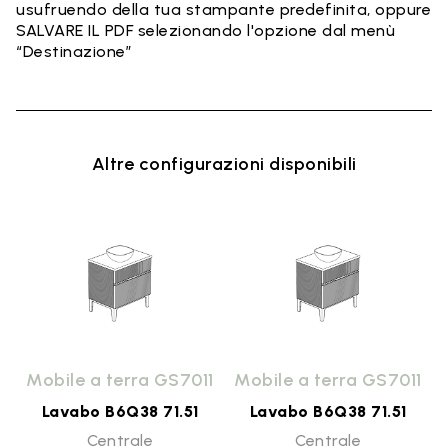
usufruendo della tua stampante predefinita, oppure
SALVARE IL PDF selezionando l'opzione dal menù
“Destinazione”
Altre configurazioni disponibili
1
Mobile a terra GS7011
Mobile a terra GS7011
Lavabo B6Q38 71.51
Lavabo B6Q38 71.51
Centrale
Centrale