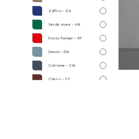
Zaffiro - ZA
Verde mare - VM
Rosso Pompei - RP
Denim - DN
Catrame - CM
Cherry - CY
Lavanda - LV
Sand - SN
Piano in ceramica GS8501 Riflessi
di Luce - rubinetteria a parete