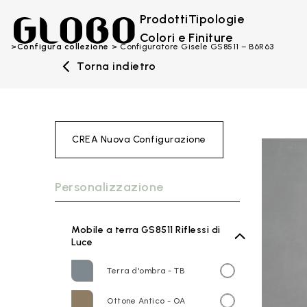
Prodotti
Tipologie
Colori e Finiture
Configura collezione
Configuratore Gisele GS8511 – B6R63
Torna indietro
CREA Nuova Configurazione
Personalizzazione
Mobile a terra GS8511 Riflessi di
Luce
Terra d'ombra - TB
Ottone Antico - OA