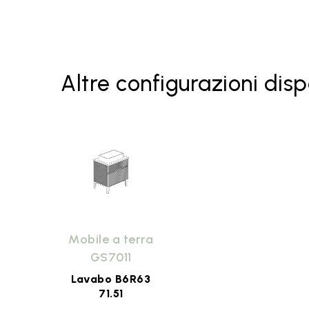
Piano in ceramica GS8501 Bianco
lucido - rubinetteria a parete
Piano in ceramica GS8502 Riflessi
di Luce - rubinetteria su piano
Altre configurazioni disp
Piano in ceramica GS8502 Bianco
lucido - rubinetteria su piano
Lavabo B6R63 Riflessi di Luce
Lavabo B6R63 Bianco lucido
Lavabo B6R63 Bagno di Colore
Mobile a terra
GS7011
Lavabo B6R63 Le Pietre
Lavabo B6R63
71.51
Specchiera Gisele GS8513