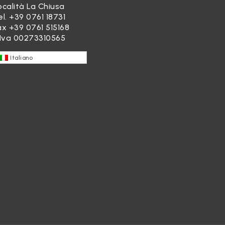
ocalità La Chiusa
el.
+39 0761 18731
ax +39 0761 515168
.Iva 00273310565
Italiano