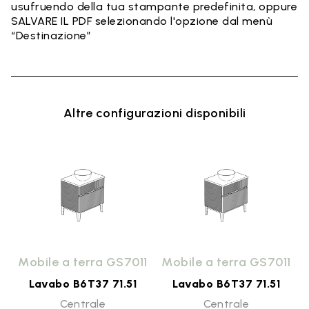
usufruendo della tua stampante predefinita, oppure
SALVARE IL PDF selezionando l'opzione dal menù
“Destinazione”
Altre configurazioni disponibili
1
Mobile a terra GS7011
Mobile a terra GS7011
Lavabo B6T37 71.51
Lavabo B6T37 71.51
Centrale
Centrale