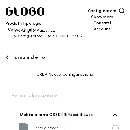
Configuratore
Showroom
Contatti
Prodotti
Tipologie
Account
Colori e Finiture
Configura collezione
Configuratore Gisele GS8511 – B6T37
Torna indietro
CREA Nuova Configurazione
Personalizzazione
Mobile a terra GS8511 Riflessi di Luce
Terra d'ombra - TB