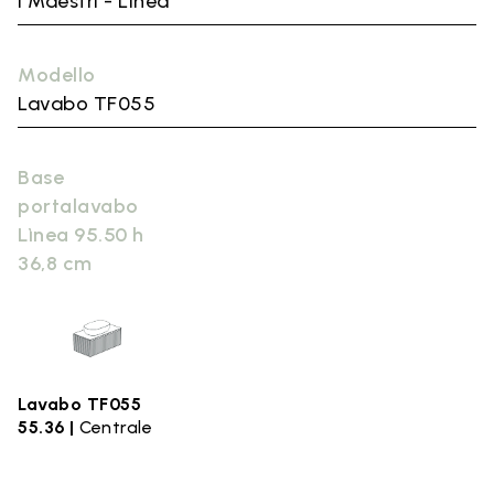
I Maestri - Lìnea
Modello
Lavabo TF055
Base
portalavabo
Lìnea 95.50 h
36,8 cm
Lavabo TF055
55.36 |
Centrale