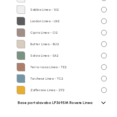
Sabbia Lìnea - SI2
London Lìnea - LN2
Cipria Lìnea - CI2
Butter Lìnea - BU2
Salvia Lìnea - SA2
Terra rossa Lìnea - TE2
Turchese Lìnea - TC2
Zafferano Lìnea - ZF2
Base portalavabo LP3695M Rovere Lìnea