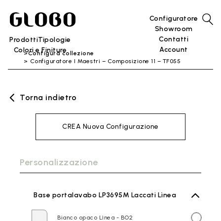
Configuratore
Showroom
Contatti
Prodotti
Tipologie
Account
Colori e Finiture
Configura collezione
Configuratore I Maestri – Composizione 11 – TF055
Torna indietro
CREA Nuova Configurazione
Personalizzazione
Base portalavabo LP3695M Laccati Lìnea
Bianco opaco Lìnea - BO2