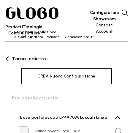
Configuratore
Showroom
Contatti
Prodotti
Tipologie
Account
Configura collezione
Colori e Finiture
Configuratore I Maestri – Composizione 12
Torna indietro
CREA Nuova Configurazione
Personalizzazione
Base portalavabo LP4970M Laccati Lìnea
Bianco opaco Lìnea - BO2