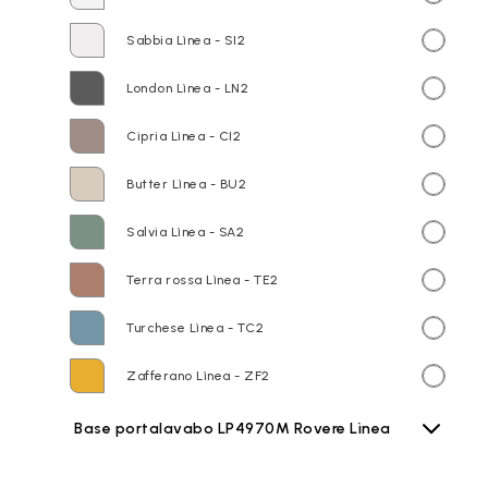
Sabbia Lìnea - SI2
London Lìnea - LN2
Cipria Lìnea - CI2
Butter Lìnea - BU2
Salvia Lìnea - SA2
Terra rossa Lìnea - TE2
Turchese Lìnea - TC2
Zafferano Lìnea - ZF2
Base portalavabo LP4970M Rovere Lìnea