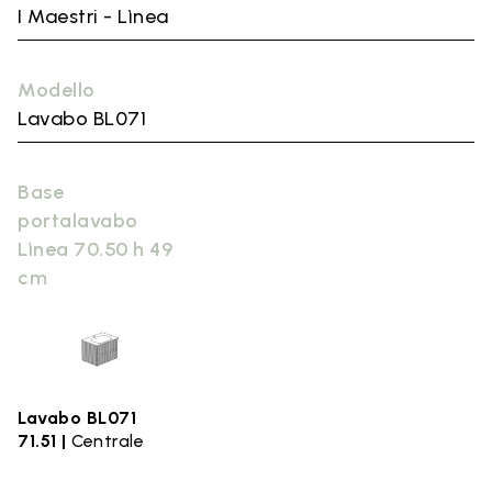
I Maestri - Lìnea
Modello
Lavabo BL071
Base
portalavabo
Lìnea 70.50 h 49
cm
Lavabo BL071
71.51 |
Centrale