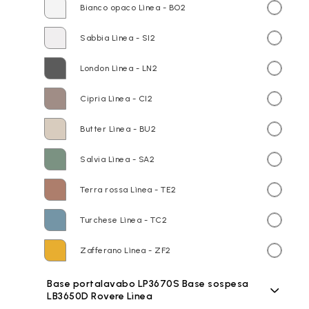
Bianco opaco Lìnea - BO2
Sabbia Lìnea - SI2
London Lìnea - LN2
Cipria Lìnea - CI2
Butter Lìnea - BU2
Salvia Lìnea - SA2
Terra rossa Lìnea - TE2
Turchese Lìnea - TC2
Zafferano Lìnea - ZF2
Base portalavabo LP3670S Base sospesa
LB3650D Rovere Lìnea