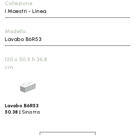
Collezione
I Maestri - Lìnea
Modello
Lavabo B6R53
120 x 50,5 h 36,8
cm
Lavabo B6R53
50.38 |
Sinistra