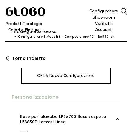
Configuratore
Showroom
Contatti
Prodotti
Tipologie
Account
Colori e Finiture
Configura collezione
Configuratore I Maestri – Composizione 13 – B6R53_sx
Torna indietro
CREA Nuova Configurazione
Personalizzazione
Base portalavabo LP3670S Base sospesa
LB3650D Laccati Lìnea