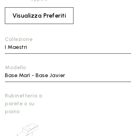
Visualizza Preferiti
Collezione
I Maestri
Modello
Base Marì - Base Javier
Rubinetteria a
parete o su
piano