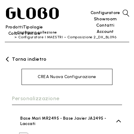
Configuratore
Showroom
Contatti
Prodotti
Tipologie
Account
Configura collezione
Colori e Finiture
Configuratore I MAESTRI – Composizione 2_DX_BL096
Torna indietro
CREA Nuova Configurazione
Personalizzazione
Base Marì MR2495 - Base Javier JA2495 -
Laccati