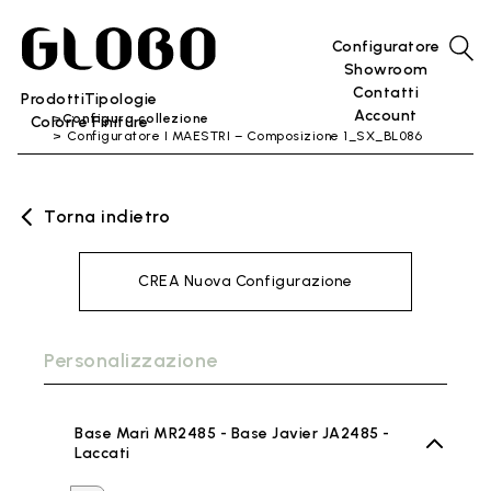
Configuratore
Showroom
Contatti
Prodotti
Tipologie
Account
Configura collezione
Colori e Finiture
Configuratore I MAESTRI – Composizione 1_SX_BL086
Torna indietro
CREA Nuova Configurazione
Personalizzazione
Base Marì MR2485 - Base Javier JA2485 -
Laccati