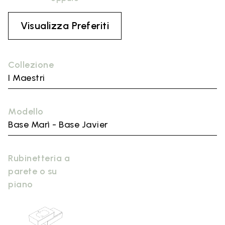
Visualizza Preferiti
Collezione
I Maestri
Modello
Base Marì - Base Javier
Rubinetteria a
parete o su
piano