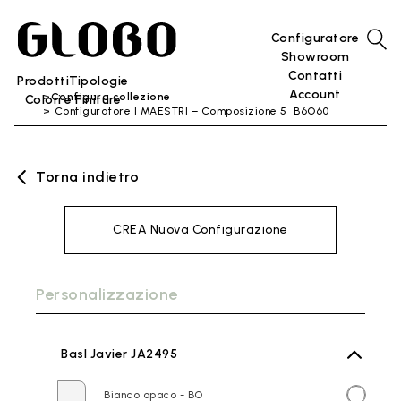
Configuratore
Showroom
Contatti
Prodotti
Tipologie
Account
Configura collezione
Colori e Finiture
Configuratore I MAESTRI – Composizione 5_B6O60
Torna indietro
CREA Nuova Configurazione
Personalizzazione
BasI Javier JA2495
Bianco opaco - BO