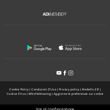
Scarica l'app gratuita di Ceramica Globo:
Seguici su:
Cookie Policy
|
Condizioni D’Uso
|
Privacy policy
|
Modello 231
|
Codice Etico
|
Whistleblowing
|
Aggiorna le preferenze sui cookie
Copyright Ceramica Globo S.p.a. 2025
Vai al configuratore