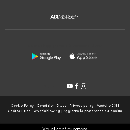
Scarica l'app gratuita di Ceramica Globo:
Seguici su:
Cookie Policy
|
Condizioni D’Uso
|
Privacy policy
|
Modello 231
|
Codice Etico
|
Whistleblowing
|
Aggiorna le preferenze sui cookie
Copyright Ceramica Globo S.p.a. 2025
Vai al configuratore