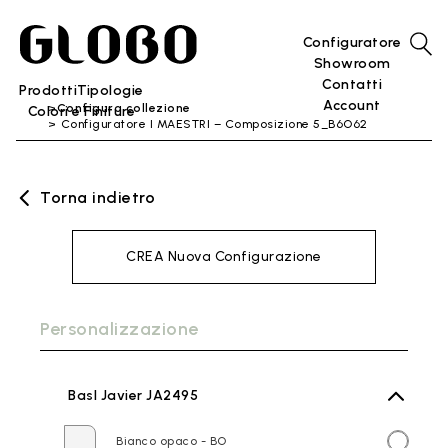
Configuratore
Showroom
Contatti
Prodotti
Tipologie
Account
Configura collezione
Colori e Finiture
Configuratore I MAESTRI – Composizione 5_B6O62
Torna indietro
CREA Nuova Configurazione
Personalizzazione
BasI Javier JA2495
Bianco opaco - BO