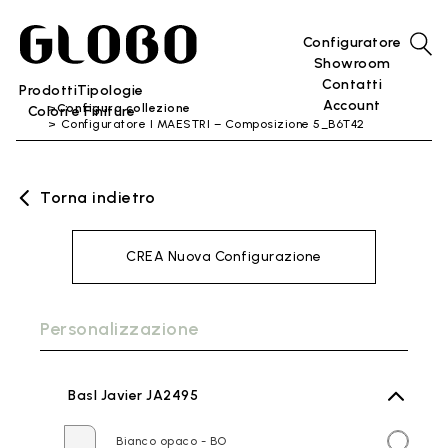
Configuratore
Showroom
Contatti
Prodotti
Tipologie
Account
Configura collezione
Colori e Finiture
Configuratore I MAESTRI – Composizione 5_B6T42
Torna indietro
CREA Nuova Configurazione
Personalizzazione
BasI Javier JA2495
Bianco opaco - BO