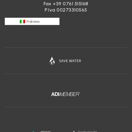
Fax +39 0761 515168
P.Iva 00273310565
Italiano
Scarica l'app gratuita di Ceramica Globo: