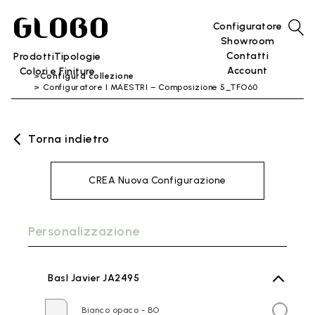
Configuratore
Showroom
Contatti
Prodotti
Tipologie
Account
Colori e Finiture
Configura collezione
Configuratore I MAESTRI – Composizione 5_TFO60
Torna indietro
CREA Nuova Configurazione
Personalizzazione
BasI Javier JA2495
Bianco opaco - BO