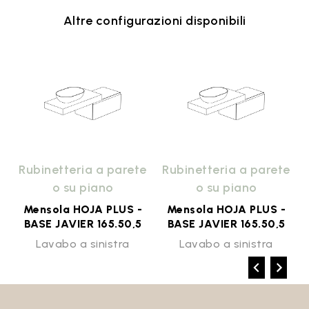
Altre configurazioni disponibili
e
Rubinetteria a parete
Rubinetteria a parete
o su piano
o su piano
Mensola HOJA PLUS -
Mensola HOJA PLUS -
BASE JAVIER 165.50,5
BASE JAVIER 165.50,5
Lavabo a sinistra
Lavabo a sinistra