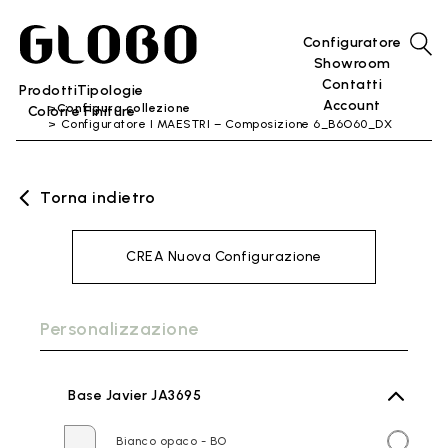
Configuratore
Showroom
Contatti
Prodotti
Tipologie
Account
Configura collezione
Colori e Finiture
Configuratore I MAESTRI – Composizione 6_B6O60_DX
Torna indietro
CREA Nuova Configurazione
Personalizzazione
Base Javier JA3695
Bianco opaco - BO