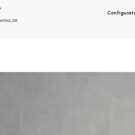
e
Configurat
_B6O62_DX