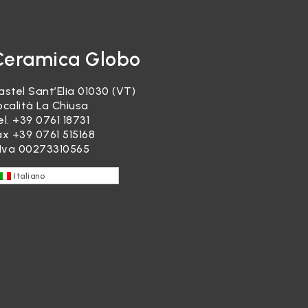
Ceramica Globo
astel Sant’Elia 01030 (VT)
ocalità La Chiusa
el.
+39 0761 18731
ax +39 0761 515168
.Iva 00273310565
Italiano