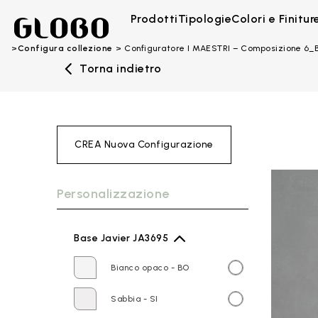
Prodotti
Tipologie
Colori e Finitur
Configura collezione
Configuratore I MAESTRI – Composizione 6
Torna indietro
CREA Nuova Configurazione
Personalizzazione
Base Javier JA3695
Bianco opaco - BO
Sabbia - SI