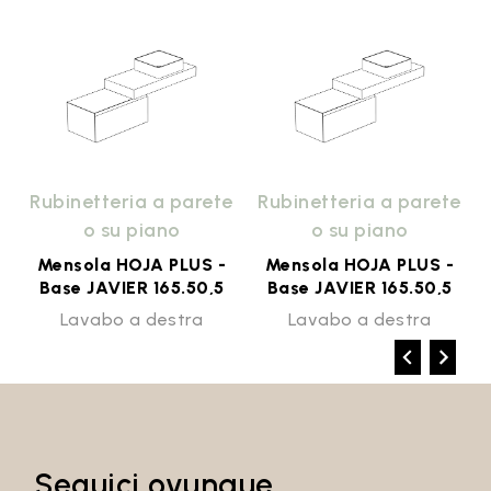
e
Rubinetteria a parete
Rubinetteria a parete
o su piano
o su piano
Mensola HOJA PLUS -
Mensola HOJA PLUS -
Base JAVIER 165.50,5
Base JAVIER 165.50,5
Lavabo a destra
Lavabo a destra
Seguici ovunque