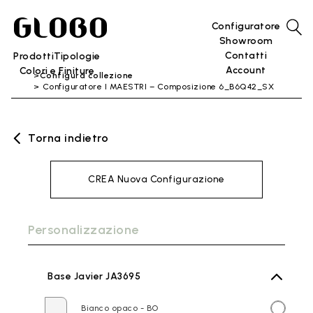
Configuratore
Showroom
Contatti
Prodotti
Tipologie
Account
Colori e Finiture
Configura collezione
Configuratore I MAESTRI – Composizione 6_B6Q42_SX
Torna indietro
CREA Nuova Configurazione
Personalizzazione
Base Javier JA3695
Bianco opaco - BO