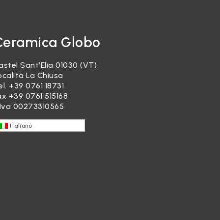
Ceramica Globo
astel Sant’Elia 01030 (VT)
ocalità La Chiusa
el.
+39 0761 18731
ax +39 0761 515168
.Iva 00273310565
Italiano