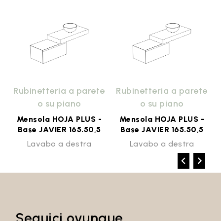
e
Rubinetteria a parete
Rubinetteria a parete
o su piano
o su piano
Mensola HOJA PLUS -
Mensola HOJA PLUS -
Base JAVIER 165.50,5
Base JAVIER 165.50,5
Lavabo a destra
Lavabo a destra
Seguici ovunque