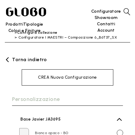
Configuratore
Showroom
Contatti
Prodotti
Tipologie
Account
Colori e Finiture
Configura collezione
Configuratore I MAESTRI – Composizione 6_B6T37_SX
Torna indietro
CREA Nuova Configurazione
Personalizzazione
Base Javier JA3695
Bianco opaco - BO