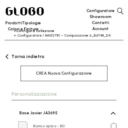
Configuratore
Showroom
Contatti
Prodotti
Tipologie
Account
Colori e Finiture
Configura collezione
Configuratore I MAESTRI – Composizione 6_B6T48_DX
Torna indietro
CREA Nuova Configurazione
Personalizzazione
Base Javier JA3695
Bianco opaco - BO