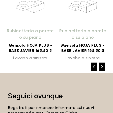
e
Rubinetteria a parete
Rubinetteria a parete
o su piano
o su piano
Mensola HOJA PLUS -
Mensola HOJA PLUS -
BASE JAVIER 165.50,5
BASE JAVIER 165.50,5
Lavabo a sinistra
Lavabo a sinistra
Seguici ovunque
Registrati per rimanere informato sui nuovi
prodotti ed eventi Ceramica Globo