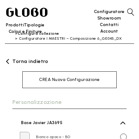
Configuratore
Showroom
Contatti
Prodotti
Tipologie
Account
Colori e Finiture
Configura collezione
Configuratore I MAESTRI – Composizione 6_GE045_DX
Torna indietro
CREA Nuova Configurazione
Personalizzazione
Base Javier JA3695
Bianco opaco - BO