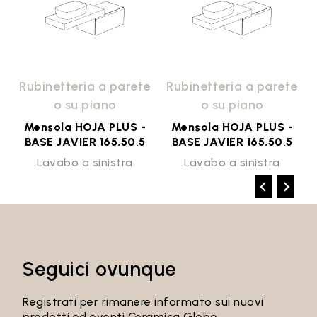
e
Rubinetteria a parete
Rubinetteria a parete
o su piano
o su piano
Mensola HOJA PLUS -
Mensola HOJA PLUS -
BASE JAVIER 165.50,5
BASE JAVIER 165.50,5
Lavabo a sinistra
Lavabo a sinistra
Seguici ovunque
Registrati per rimanere informato sui nuovi
prodotti ed eventi Ceramica Globo