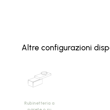
Lavabo LAT41 Bianco lucido
Lavabo LAT41 Le Pietre
Specchiere
Altre configurazioni disp
Rubinetteria a
parete o su