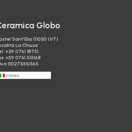
Ceramica Globo
astel Sant’Elia 01030 (VT)
ocalità La Chiusa
el.
+39 0761 18731
ax +39 0761 515168
.Iva 00273310565
Italiano