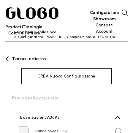
Configuratore
Showroom
Contatti
Prodotti
Tipologie
Account
Configura collezione
Colori e Finiture
Configuratore I MAESTRI – Composizione 6_TFO61_DX
Torna indietro
CREA Nuova Configurazione
Personalizzazione
Base Javier JA3695
Bianco opaco - BO