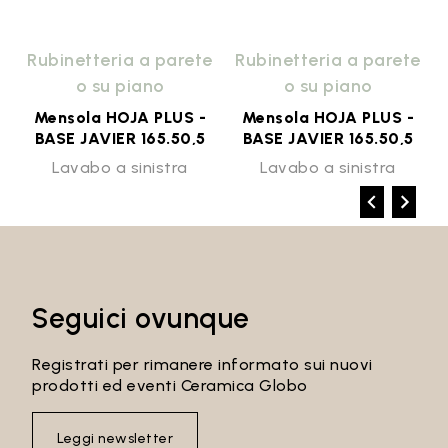
e
Rubinetteria a parete
Rubinetteria a parete
o su piano
o su piano
Mensola HOJA PLUS -
Mensola HOJA PLUS -
BASE JAVIER 165.50,5
BASE JAVIER 165.50,5
Lavabo a sinistra
Lavabo a sinistra
Seguici ovunque
Registrati per rimanere informato sui nuovi
prodotti ed eventi Ceramica Globo
Leggi newsletter