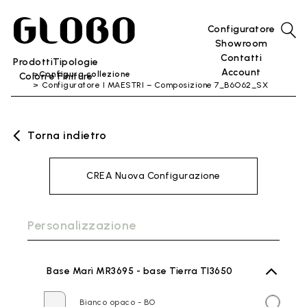
Configuratore
Showroom
Contatti
Prodotti
Tipologie
Account
Configura collezione
Colori e Finiture
Configuratore I MAESTRI – Composizione 7_B6O62_SX
Torna indietro
CREA Nuova Configurazione
Personalizzazione
Base Marì MR3695 - base Tierra TI3650
Bianco opaco - BO