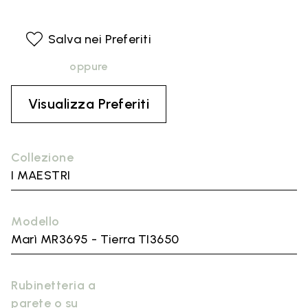
Salva nei Preferiti
oppure
Visualizza Preferiti
Collezione
I MAESTRI
Modello
Marì MR3695 - Tierra TI3650
Rubinetteria a
parete o su