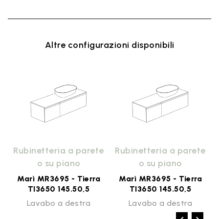
Altre configurazioni disponibili
e
Rubinetteria a parete
Rubinetteria a parete
o su piano
o su piano
Marì MR3695 - Tierra
Marì MR3695 - Tierra
TI3650 145.50,5
TI3650 145.50,5
Lavabo a destra
Lavabo a destra