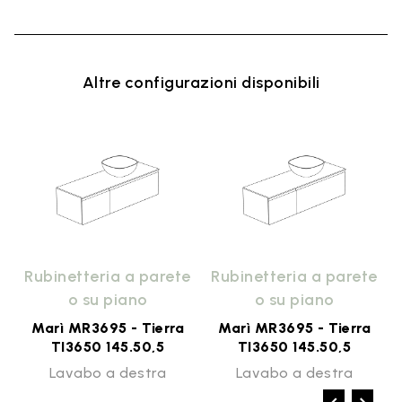
Altre configurazioni disponibili
e
Rubinetteria a parete
Rubinetteria a parete
o su piano
o su piano
Marì MR3695 - Tierra
Marì MR3695 - Tierra
TI3650 145.50,5
TI3650 145.50,5
Lavabo a destra
Lavabo a destra