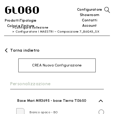
Configuratore
Showroom
Contatti
Prodotti
Tipologie
Account
Colori e Finiture
Configura collezione
Configuratore I MAESTRI – Composizione 7_B6Q43_SX
Torna indietro
CREA Nuova Configurazione
Personalizzazione
Base Marì MR3695 - base Tierra TI3650
Bianco opaco - BO