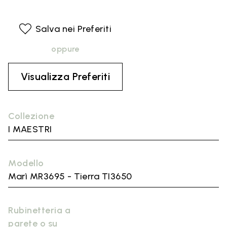
Salva nei Preferiti
oppure
Visualizza Preferiti
Collezione
I MAESTRI
Modello
Marì MR3695 - Tierra TI3650
Rubinetteria a
parete o su