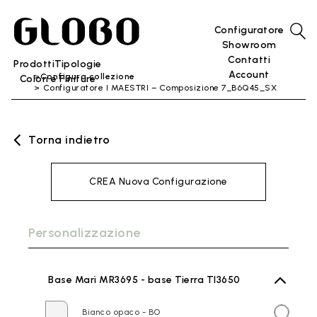
Configuratore
Showroom
Contatti
Prodotti
Tipologie
Account
Configura collezione
Colori e Finiture
Configuratore I MAESTRI – Composizione 7_B6Q45_SX
Torna indietro
CREA Nuova Configurazione
Personalizzazione
Base Marì MR3695 - base Tierra TI3650
Bianco opaco - BO