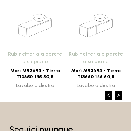
e
Rubinetteria a parete
Rubinetteria a parete
o su piano
o su piano
Marì MR3695 - Tierra
Marì MR3695 - Tierra
TI3650 145.50,5
TI3650 145.50,5
Lavabo a destra
Lavabo a destra
Seguici ovunque