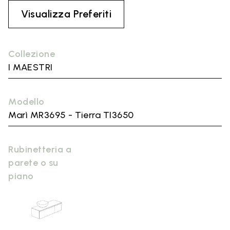
Visualizza Preferiti
Collezione
I MAESTRI
Modello
Marì MR3695 - Tierra TI3650
Rubinetteria a
parete o su
piano