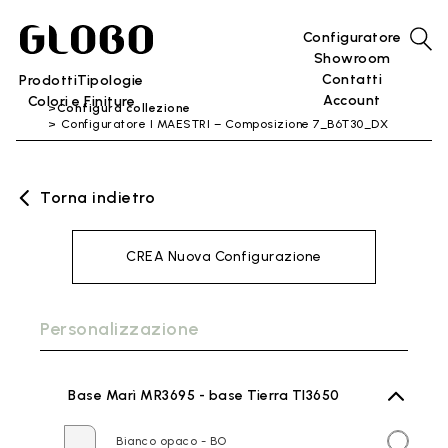
Configuratore
Showroom
Contatti
Prodotti
Tipologie
Account
Colori e Finiture
Configura collezione
Configuratore I MAESTRI – Composizione 7_B6T30_DX
Torna indietro
CREA Nuova Configurazione
Personalizzazione
Base Marì MR3695 - base Tierra TI3650
Bianco opaco - BO