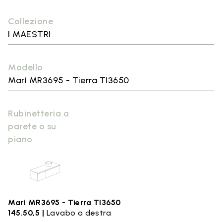
Collezione
I MAESTRI
Modello
Marì MR3695 - Tierra TI3650
Rubinetteria a
parete o su
piano
Marì MR3695 - Tierra TI3650
145.50,5 |
Lavabo a destra