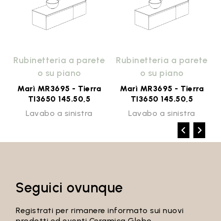
e
Rubinetteria a parete
Rubinetteria a parete
o su piano
o su piano
Marì MR3695 - Tierra
Marì MR3695 - Tierra
TI3650 145.50,5
TI3650 145.50,5
Lavabo a sinistra
Lavabo a sinistra
Seguici ovunque
Registrati per rimanere informato sui nuovi
prodotti ed eventi Ceramica Globo