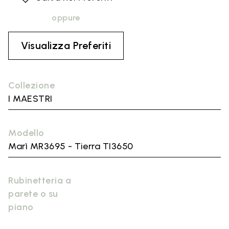
oppure
Visualizza Preferiti
Collezione
I MAESTRI
Modello
Marì MR3695 - Tierra TI3650
Rubinetteria a
parete o su
piano