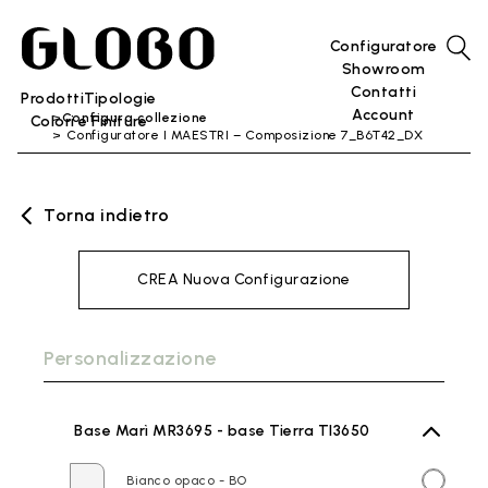
Configuratore
Showroom
Contatti
Prodotti
Tipologie
Account
Configura collezione
Colori e Finiture
Configuratore I MAESTRI – Composizione 7_B6T42_DX
Torna indietro
CREA Nuova Configurazione
Personalizzazione
Base Marì MR3695 - base Tierra TI3650
Bianco opaco - BO