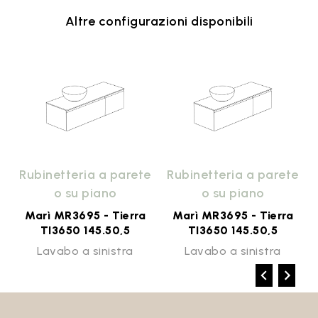
Altre configurazioni disponibili
e
Rubinetteria a parete
Rubinetteria a parete
o su piano
o su piano
Marì MR3695 - Tierra
Marì MR3695 - Tierra
TI3650 145.50,5
TI3650 145.50,5
Lavabo a sinistra
Lavabo a sinistra