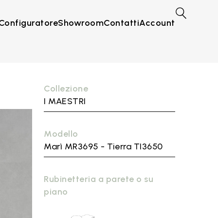
Configuratore
Showroom
Contatti
Account
Collezione
I MAESTRI
Modello
Marì MR3695 - Tierra TI3650
Rubinetteria a parete o su
piano