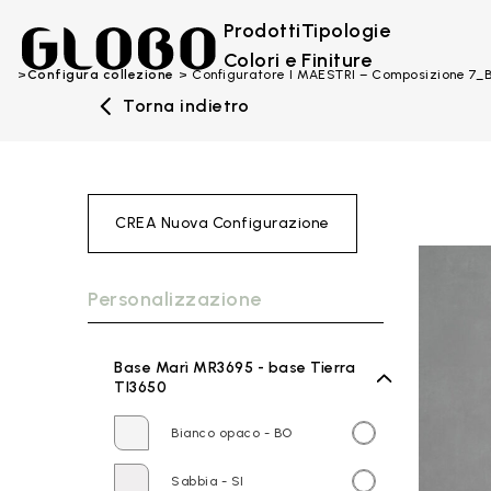
Prodotti
Tipologie
Colori e Finiture
Configura collezione
Configuratore I MAESTRI – Composizione 7
Torna indietro
CREA Nuova Configurazione
Personalizzazione
Base Marì MR3695 - base Tierra
TI3650
Bianco opaco - BO
Sabbia - SI