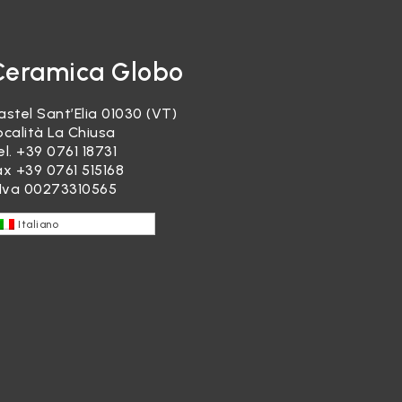
Ceramica Globo
astel Sant’Elia 01030 (VT)
ocalità La Chiusa
el.
+39 0761 18731
ax +39 0761 515168
.Iva 00273310565
Italiano