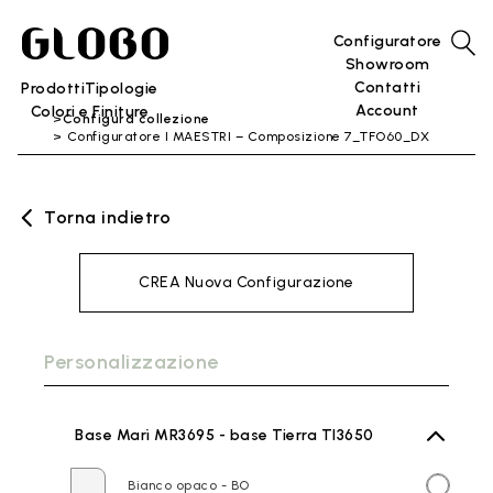
Configuratore
Showroom
Contatti
Prodotti
Tipologie
Account
Colori e Finiture
Configura collezione
Configuratore I MAESTRI – Composizione 7_TFO60_DX
Torna indietro
CREA Nuova Configurazione
Personalizzazione
Base Marì MR3695 - base Tierra TI3650
Bianco opaco - BO