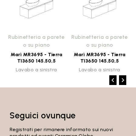
e
Rubinetteria a parete
Rubinetteria a parete
o su piano
o su piano
Marì MR3695 - Tierra
Marì MR3695 - Tierra
TI3650 145.50,5
TI3650 145.50,5
Lavabo a sinistra
Lavabo a sinistra
Seguici ovunque
Registrati per rimanere informato sui nuovi
prodotti ed eventi Ceramica Globo