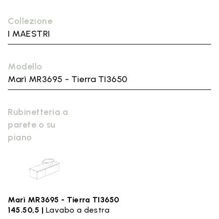
Collezione
I MAESTRI
Modello
Marì MR3695 - Tierra TI3650
Rubinetteria a
parete o su
piano
Marì MR3695 - Tierra TI3650
145.50,5 |
Lavabo a destra