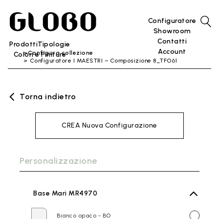
Configuratore
Showroom
Contatti
Prodotti
Tipologie
Account
Configura collezione
Colori e Finiture
Configuratore I MAESTRI – Composizione 8_TFO61
Torna indietro
CREA Nuova Configurazione
Personalizzazione
Base Marì MR4970
Bianco opaco - BO