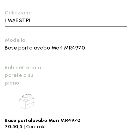
Collezione
I MAESTRI
Modello
Base portalavabo Marì MR4970
Rubinetteria a
parete o su
piano
Base portalavabo Marì MR4970
70.50,5 |
Centrale