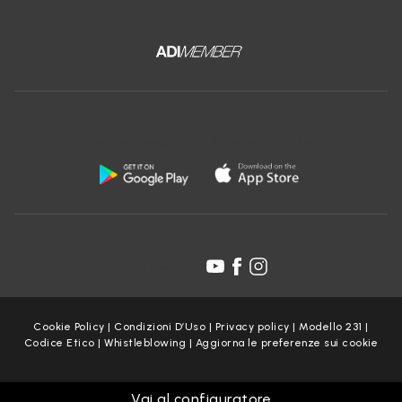
Scarica l'app gratuita di Ceramica Globo:
Seguici su:
Cookie Policy
|
Condizioni D’Uso
|
Privacy policy
|
Modello 231
|
Codice Etico
|
Whistleblowing
|
Aggiorna le preferenze sui cookie
Copyright Ceramica Globo S.p.a. 2025
Vai al configuratore