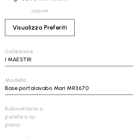
oppure
Visualizza Preferiti
Collezione
I MAESTRI
Modello
Base portalavabo Marì MR3670
Rubinetteria a
parete o su
piano