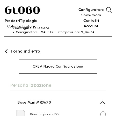
Configuratore
Showroom
Contatti
Prodotti
Tipologie
Account
Colori e Finiture
Configura collezione
Configuratore I MAESTRI – Composizione 9_B6R54
Torna indietro
CREA Nuova Configurazione
Personalizzazione
Base Marì MR3670
Bianco opaco - BO